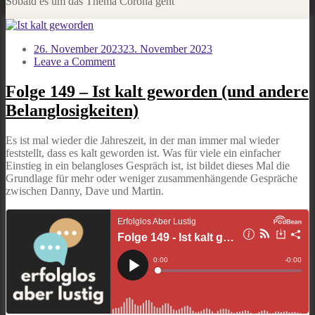
Sobald es um das Thema Corona geht
26. November 2023
23. November 2023
on
Leave a Comment
Folge
149
Folge 149 – Ist kalt geworden (und andere
–
Belanglosigkeiten)
Ist
kalt
geworden
Es ist mal wieder die Jahreszeit, in der man immer mal wieder
(und
feststellt, dass es kalt geworden ist. Was für viele ein einfacher
andere
Einstieg in ein belangloses Gespräch ist, ist bildet dieses Mal die
Belanglosigkeiten)
Grundlage für mehr oder weniger zusammenhängende Gespräche
zwischen Danny, Dave und Martin.