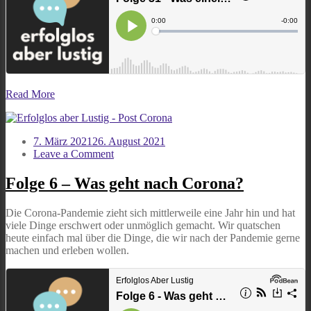
Read More
7. März 2021
26. August 2021
on
Leave a Comment
Folge
6
Folge 6 – Was geht nach Corona?
–
Was
Die Corona-Pandemie zieht sich mittlerweile eine Jahr hin und hat
geht
viele Dinge erschwert oder unmöglich gemacht. Wir quatschen
nach
heute einfach mal über die Dinge, die wir nach der Pandemie gerne
Corona?
machen und erleben wollen.