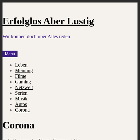
Skip
to
content
Erfolglos Aber Lustig
Wir können doch über Alles reden
Menu
Leben
Meinung
Filme
Gaming
Netzwelt
Serien
Musik
Autos
Corona
Corona