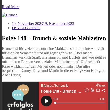
Read More
19. November 2023
19. November 2023
on
Leave a Comment
Folge
148
Folge 148 – Brunch & soziale Mahlzeiten
–
Brunch
Brunch ist für viele nicht nur eine Mahlzeit, sondern eine Aktivität
&
für die sich verabredet und ausgegangen wird. Aber macht
soziale
Brunchen wirklich Spaß, wie sinnvoll sind Buffets und wie sieht es
Mahlzeiten
mit anderen Formen von sozialen Mahlzeiten aus? Und schließt
Käse wirklich nur den Magen oder noch mehr? Das alles
besprechen Danny, Dave und Martin in dieser Folge von Erfolglos
Aber Lustig.