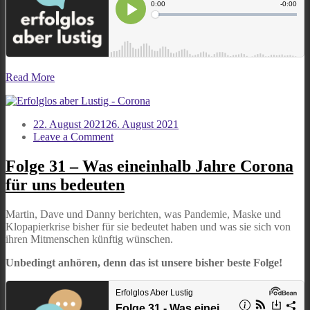
Read More
22. August 2021
26. August 2021
on
Leave a Comment
Folge
31
Folge 31 – Was eineinhalb Jahre Corona
–
für uns bedeuten
Was
eineinhalb
Jahre
Martin, Dave und Danny berichten, was Pandemie, Maske und
Corona
Klopapierkrise bisher für sie bedeutet haben und was sie sich von
für
ihren Mitmenschen künftig wünschen.
uns
bedeuten
Unbedingt anhören, denn das ist unsere bisher beste Folge!