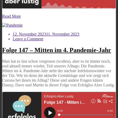
Read More
12. November 2023
11. November 2023
on
Leave a Comment
Folge
147
Folge 147 – Mitten im 4. Pandemie-Jahr
–
Mitten
Man hat es fast schon vergessen (wollen), aber es ist immer noch,
im
und aktuell immer wieder, Teil unseres Alltags: Die Pandemie.
4.
Mitten im 4. Pandemie-Jahr steht der nächste Infektionswinter vor
Pandemie-
der Tür. Wie ist denn die aktuelle Gemütslage und wie zeigt sich
Jahr
Corona bei ihnen im Alltag? Diese und andere Fragen klären
Danny, Dave und Martin in dieser Folge von Erfolglos Aber Lustig.