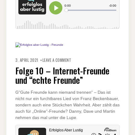
ON
FOLGE
3. APRIL 2021
LEAVE A COMMENT
10
–
Folge 10 – Internet-Freunde
INTERNET-
FREUNDE
und “echte Freunde”
UND
“ECHTE
FREUNDE”
G“Gute Freunde kann niemand trennen“ – Das ist
nicht nur ein furchtbares Lied von Franz Beckenbauer,
sondern auch eine Stückchen Wahrheit. Aber zählt das
auch für „Online“-Freunde? Danny, Dave und Martin
nehmen das mal unter die Lupe.