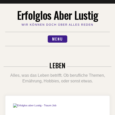
Skip
Erfolglos Aber Lustig
to
content
WIR KÖNNEN DOCH ÜBER ALLES REDEN
MENU
LEBEN
Alles, was das Leben betrifft. Ob berufliche Themen,
Ernährung, Hobbies, oder sonst etwas.
ON