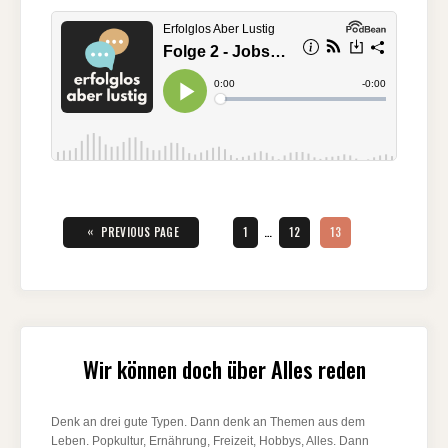
Seitennummerierung
der
«
PAGE
PAGE
PAGE
PREVIOUS PAGE
1
…
12
13
Beiträge
Wir können doch über Alles reden
Denk an drei gute Typen. Dann denk an Themen aus dem
Leben. Popkultur, Ernährung, Freizeit, Hobbys, Alles. Dann