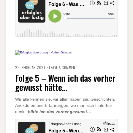
ON
FOLGE
28. FEBRUAR 2021
LEAVE A COMMENT
5
–
Folge 5 – Wenn ich das vorher
WENN
ICH
gewusst hätte…
DAS
VORHER
GEWUSST
HÄTTE…
Wir alle kennen sie, wir allen haben sie. Geschichten,
Anekdoten und Erfahrungen, wo man sich hinterher
denkt:
hätte ich das vorher gewusst…