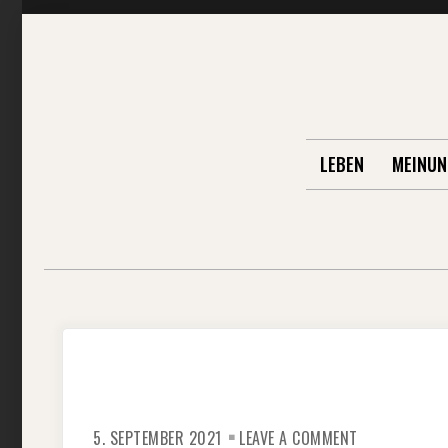
Skip
to
content
LEBEN
MEINUN
ON
5. SEPTEMBER 2021
LEAVE A COMMENT
FOLGE