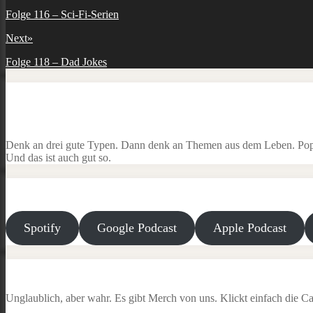
Previous
Folge 116 – Sci-Fi-Serien
post:
Next
»
Next
Folge 118 – Dad Jokes
post:
Denk an drei gute Typen. Dann denk an Themen aus dem Leben. Popku
Und das ist auch gut so.
Spotify
Google Podcast
Apple Podcast
Unglaublich, aber wahr. Es gibt Merch von uns. Klickt einfach die Ca