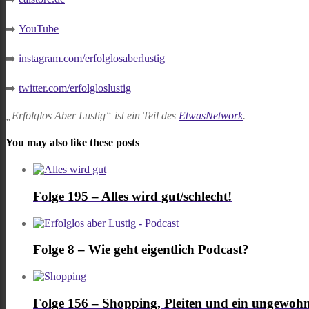
➡️
YouTube
➡️
instagram.com/erfolglosaberlustig
➡️
twitter.com/erfolgloslustig
„Erfolglos Aber Lustig“ ist ein Teil des
EtwasNetwork
.
You may also like these posts
Folge 195 – Alles wird gut/schlecht!
Folge 8 – Wie geht eigentlich Podcast?
Folge 156 – Shopping, Pleiten und ein ungewoh