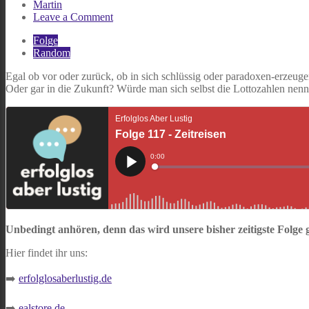
Martin
on
Leave a Comment
Folge
Folge
117
Random
–
Zeitreisen
Egal ob vor oder zurück, ob in sich schlüssig oder paradoxen-erzeuge
Oder gar in die Zukunft? Würde man sich selbst die Lottozahlen nenn
Unbedingt anhören, denn das wird unsere bisher zeitigste Folge
Hier findet ihr uns:
➡️
erfolglosaberlustig.de
➡️
ealstore.de