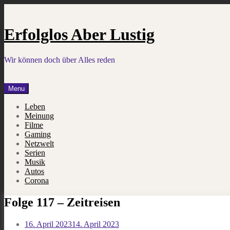
Skip
to
content
Erfolglos Aber Lustig
Wir können doch über Alles reden
Menu
Leben
Meinung
Filme
Gaming
Netzwelt
Serien
Musik
Autos
Corona
Folge 117 – Zeitreisen
16. April 2023
14. April 2023