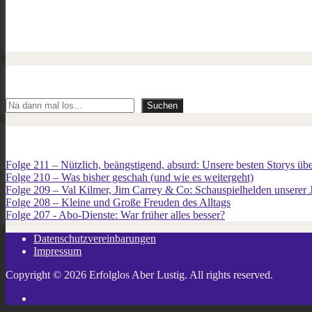
Suchen
Suchen
Folge 211 – Nützlich, beängstigend, absurd: Unsere besten Storys üb
Folge 210 – Was bisher geschah (und wie es weitergeht)
Folge 209 – Val Kilmer, Jim Carrey & Co: Schauspielhelden unserer
Folge 208 – Kleine und Große Freuden des Alltags
Folge 207 - Abo-Dienste: War früher alles besser?
Datenschutzvereinbarungen
Impressum
Copyright © 2026 Erfolglos Aber Lustig. All rights reserved.
Twitter