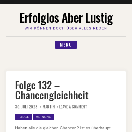
Skip
Erfolglos Aber Lustig
to
content
WIR KÖNNEN DOCH ÜBER ALLES REDEN
MENU
Folge 132 –
Chancengleichheit
ON
FOLGE
30. JULI 2023
MARTIN
LEAVE A COMMENT
132
–
CHANCENGLEICHHEIT
FOLGE
MEINUNG
Haben alle die gleichen Chancen? Ist es überhaupt