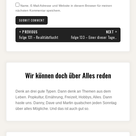
Name, E-Mail-Adresse und Website in diesem Browser für meinen
nächsten Kommentar speichern.
Beitragsnavigation
«
»
PREVIOUS
NEXT
PREVIOUS
NEXT
Folge 131 – Realitätsflucht
Folge 133 – Einer dieser Tage…
POST:
POST:
Wir können doch über Alles reden
Denk an drei gute Typen. Dann denk an Themen aus dem
Leben. Popkultur, Ernährung, Freizeit, Hobbys, Alles. Dann
haste uns. Danny, Dave und Martin quatschen jeden Sonntag
über alles Mögliche. Und das ist auch gut so.