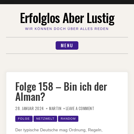
Skip
Erfolglos Aber Lustig
to
content
WIR KÖNNEN DOCH ÜBER ALLES REDEN
MENU
Folge 158 – Bin ich der
Alman?
ON
FOLGE
28. JANUAR 2024
MARTIN
LEAVE A COMMENT
158
–
BIN
FOLGE
NETZWELT
RANDOM
ICH
DER
ALMAN?
Der typische Deutsche mag Ordnung, Regeln,