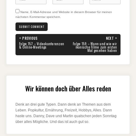
Name, E-Mail-Adresse und Website in diesem Browser für meinen
nächsten Kommentar speichern.
Beitragsnavigation
«
»
PREVIOUS
NEXT
PREVIOUS
NEXT
Folge 157 – Videokonferenzen
Folge 159 – Wann und wie wir
POST:
POST:
& Online-Meetings
ikonische Filme zum ersten
Mal gesehen haben
Wir können doch über Alles reden
Denk an drei gute Typen. Dann denk an Themen aus dem
Leben. Popkultur, Ernährung, Freizeit, Hobbys, Alles. Dann
haste uns. Danny, Dave und Martin quatschen jeden Sonntag
über alles Mögliche. Und das ist auch gut so.