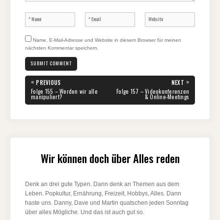
Name, E-Mail-Adresse und Website in diesem Browser für meinen
nächsten Kommentar speichern.
Beitragsnavigation
«
»
PREVIOUS
NEXT
PREVIOUS
NEXT
Folge 155 – Werden wir alle
Folge 157 – Videokonferenzen
POST:
POST:
manipuliert?
& Online-Meetings
Wir können doch über Alles reden
Denk an drei gute Typen. Dann denk an Themen aus dem
Leben. Popkultur, Ernährung, Freizeit, Hobbys, Alles. Dann
haste uns. Danny, Dave und Martin quatschen jeden Sonntag
über alles Mögliche. Und das ist auch gut so.