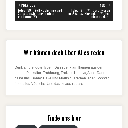
Beitragsnavigation
«
»
PREVIOUS
NEXT
PREVIOUS
NEXT
Folge 189 – Self-Publishing und
Folge 191 – Wir beschweren
POST:
POST:
Selbstdarstellung in einer
uns! Autos, Einkaufen, Wetter,
modernen Welt
Infrastruktur…
Wir können doch über Alles reden
Denk an drei gute Typen. Dann denk an Themen aus dem
Leben. Popkultur, Ernährung, Freizeit, Hobbys, Alles. Dann
haste uns. Danny, Dave und Martin quatschen jeden Sonntag
über alles Mögliche. Und das ist auch gut so.
Finde uns hier