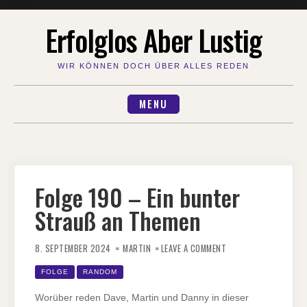
Skip
Erfolglos Aber Lustig
to
content
WIR KÖNNEN DOCH ÜBER ALLES REDEN
MENU
Folge 190 – Ein bunter
Strauß an Themen
ON
FOLGE
8. SEPTEMBER 2024
MARTIN
LEAVE A COMMENT
190
–
EIN
FOLGE
RANDOM
BUNTER
STRAUSS A
N T
Worüber reden Dave, Martin und Danny in dieser
HEMEN