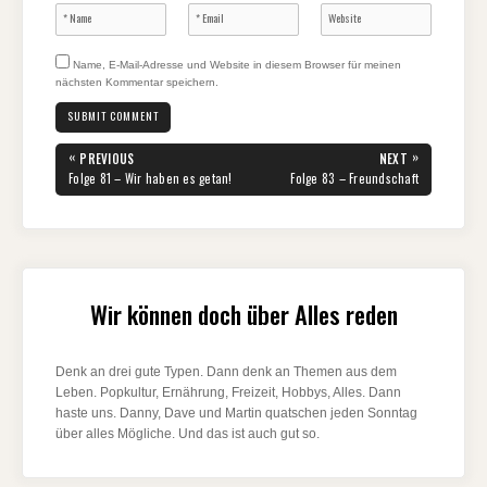
Name, E-Mail-Adresse und Website in diesem Browser für meinen
nächsten Kommentar speichern.
Beitragsnavigation
«
»
PREVIOUS
NEXT
PREVIOUS
NEXT
Folge 81 – Wir haben es getan!
Folge 83 – Freundschaft
POST:
POST:
Wir können doch über Alles reden
Denk an drei gute Typen. Dann denk an Themen aus dem
Leben. Popkultur, Ernährung, Freizeit, Hobbys, Alles. Dann
haste uns. Danny, Dave und Martin quatschen jeden Sonntag
über alles Mögliche. Und das ist auch gut so.