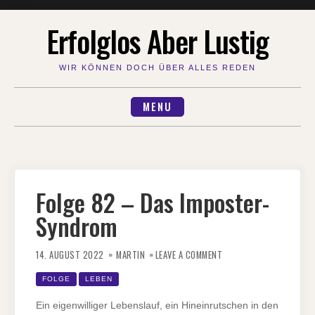
Skip
Erfolglos Aber Lustig
to
content
WIR KÖNNEN DOCH ÜBER ALLES REDEN
MENU
Folge 82 – Das Imposter-
Syndrom
ON
FOLGE
14. AUGUST 2022
MARTIN
LEAVE A COMMENT
82
–
DAS
FOLGE
LEBEN
IMPOSTER-
SYNDROM
Ein eigenwilliger Lebenslauf, ein Hineinrutschen in den