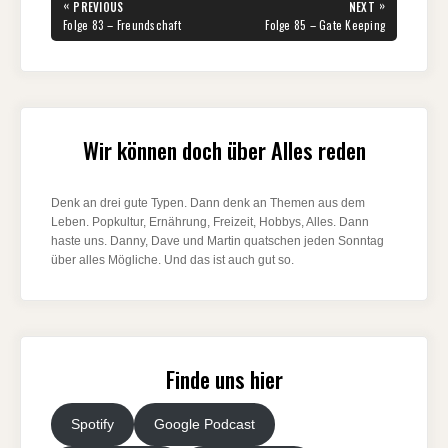
Beitragsnavigation
«
»
PREVIOUS
NEXT
PREVIOUS
NEXT
Folge 83 – Freundschaft
Folge 85 – Gate Keeping
POST:
POST:
Wir können doch über Alles reden
Denk an drei gute Typen. Dann denk an Themen aus dem
Leben. Popkultur, Ernährung, Freizeit, Hobbys, Alles. Dann
haste uns. Danny, Dave und Martin quatschen jeden Sonntag
über alles Mögliche. Und das ist auch gut so.
Finde uns hier
Spotify
Google Podcast