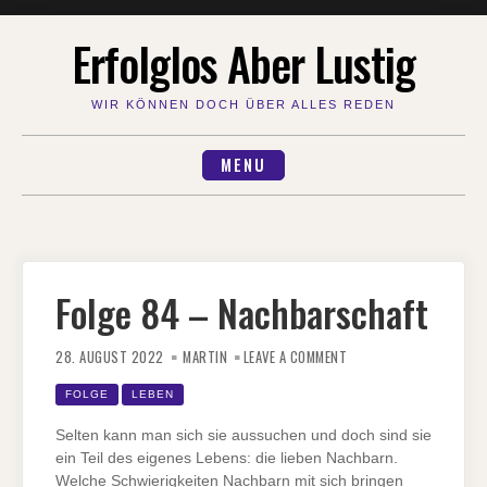
Skip
Erfolglos Aber Lustig
to
content
WIR KÖNNEN DOCH ÜBER ALLES REDEN
MENU
Folge 84 – Nachbarschaft
ON
FOLGE
28. AUGUST 2022
MARTIN
LEAVE A COMMENT
84
–
NACHBARSCHAFT
FOLGE
LEBEN
Selten kann man sich sie aussuchen und doch sind sie
ein Teil des eigenes Lebens: die lieben Nachbarn.
Welche Schwierigkeiten Nachbarn mit sich bringen