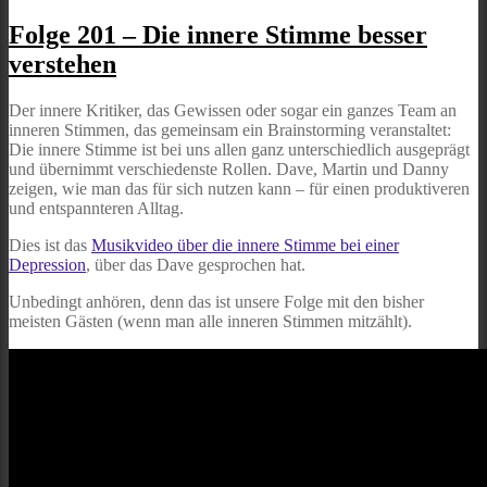
Folge
201
Folge 201 – Die innere Stimme besser
–
verstehen
Die
innere
Stimme
Der innere Kritiker, das Gewissen oder sogar ein ganzes Team an
besser
inneren Stimmen, das gemeinsam ein Brainstorming veranstaltet:
verstehen
Die innere Stimme ist bei uns allen ganz unterschiedlich ausgeprägt
und übernimmt verschiedenste Rollen. Dave, Martin und Danny
zeigen, wie man das für sich nutzen kann – für einen produktiveren
und entspannteren Alltag.
Dies ist das
Musikvideo über die innere Stimme bei einer
Depression
, über das Dave gesprochen hat.
Unbedingt anhören, denn das ist unsere Folge mit den bisher
meisten Gästen (wenn man alle inneren Stimmen mitzählt).