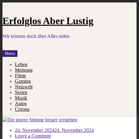
Skip
to
content
Erfolglos Aber Lustig
Wir können doch über Alles reden
Menu
Leben
Meinung
Filme
Gaming
Netzwelt
Serien
Musik
Autos
Corona
24. November 2024
24. November 2024
on
Leave a Comment