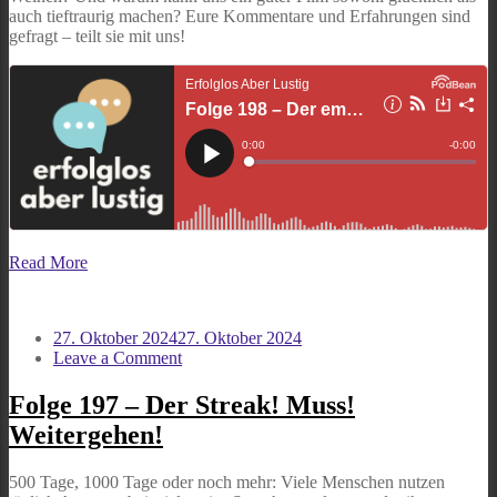
auch tieftraurig machen? Eure Kommentare und Erfahrungen sind
gefragt – teilt sie mit uns!
Read More
27. Oktober 2024
27. Oktober 2024
on
Leave a Comment
Folge
197
Folge 197 – Der Streak! Muss!
–
Weitergehen!
Der
Streak!
Muss!
500 Tage, 1000 Tage oder noch mehr: Viele Menschen nutzen
Weitergehen!