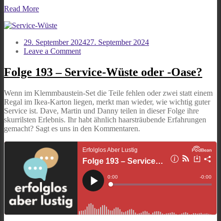
Read More
29. September 2024
27. September 2024
on
Leave a Comment
Folge
193
Folge 193 – Service-Wüste oder -Oase?
–
Service-
Wenn im Klemmbaustein-Set die Teile fehlen oder zwei statt einem
Wüste
Regal im Ikea-Karton liegen, merkt man wieder, wie wichtig guter
oder
Service ist. Dave, Martin und Danny teilen in dieser Folge ihre
-
skurrilsten Erlebnis. Ihr habt ähnlich haarsträubende Erfahrungen
Oase?
gemacht? Sagt es uns in den Kommentaren.