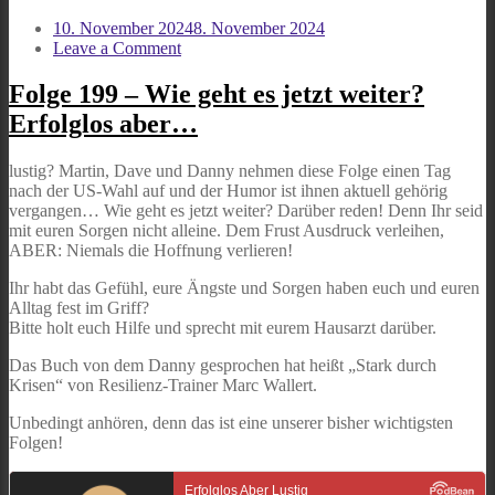
10. November 2024
8. November 2024
on
Leave a Comment
Folge
199
Folge 199 – Wie geht es jetzt weiter?
–
Erfolglos aber…
Wie
geht
es
lustig? Martin, Dave und Danny nehmen diese Folge einen Tag
jetzt
nach der US-Wahl auf und der Humor ist ihnen aktuell gehörig
weiter?
vergangen… Wie geht es jetzt weiter? Darüber reden! Denn Ihr seid
Erfolglos
mit euren Sorgen nicht alleine. Dem Frust Ausdruck verleihen,
aber…
ABER: Niemals die Hoffnung verlieren!
Ihr habt das Gefühl, eure Ängste und Sorgen haben euch und euren
Alltag fest im Griff?
Bitte holt euch Hilfe und sprecht mit eurem Hausarzt darüber.
Das Buch von dem Danny gesprochen hat heißt „Stark durch
Krisen“ von Resilienz-Trainer Marc Wallert.
Unbedingt anhören, denn das ist eine unserer bisher wichtigsten
Folgen!