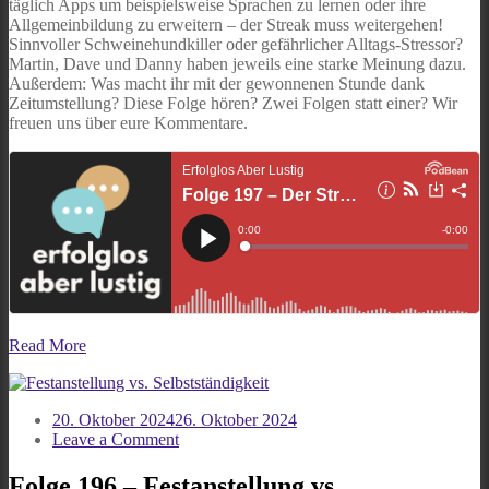
täglich Apps um beispielsweise Sprachen zu lernen oder ihre
Allgemeinbildung zu erweitern – der Streak muss weitergehen!
Sinnvoller Schweinehundkiller oder gefährlicher Alltags-Stressor?
Martin, Dave und Danny haben jeweils eine starke Meinung dazu.
Außerdem: Was macht ihr mit der gewonnenen Stunde dank
Zeitumstellung? Diese Folge hören? Zwei Folgen statt einer? Wir
freuen uns über eure Kommentare.
Read More
20. Oktober 2024
26. Oktober 2024
on
Leave a Comment
Folge
196
Folge 196 – Festanstellung vs.