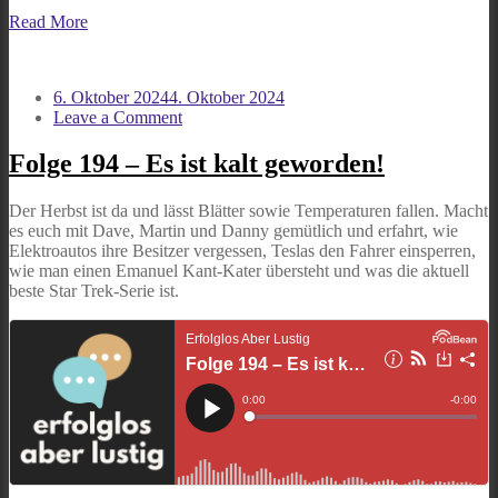
Read More
6. Oktober 2024
4. Oktober 2024
on
Leave a Comment
Folge
194
Folge 194 – Es ist kalt geworden!
–
Es
Der Herbst ist da und lässt Blätter sowie Temperaturen fallen. Macht
ist
es euch mit Dave, Martin und Danny gemütlich und erfahrt, wie
kalt
Elektroautos ihre Besitzer vergessen, Teslas den Fahrer einsperren,
geworden!
wie man einen Emanuel Kant-Kater übersteht und was die aktuell
beste Star Trek-Serie ist.