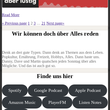
Read More
Seitennummerierung
Page
Page
Page
Page
«
Previous page
1
2
3
…
21
Next page
»
der
Wir können doch über Alles reden
Beiträge
Denk an drei gute Typen. Dann denk an Themen aus dem Leben.
Popkultur, Ernährung, Freizeit, Hobbys, Alles. Dann haste uns.
Danny, Dave und Martin quatschen jeden Sonntag über alles
Mögliche. Und das ist auch gut so.
Finde uns hier
Spotify
Google Podcast
Apple Podcast
Amazon Music
PlayerFM
Listen Notes