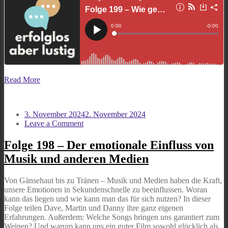
Read More
3. November 2024
2. November 2024
on
Leave a Comment
Folge
198
Folge 198 – Der emotionale Einfluss von
–
Musik und anderen Medien
Der
emotionale
Einfluss
Von Gänsehaut bis zu Tränen – Musik und Medien haben die Kraft,
von
unsere Emotionen in Sekundenschnelle zu beeinflussen. Woran
Musik
kann das liegen und wie kann man das für sich nutzen? In dieser
und
Folge teilen Dave, Martin und Danny ihre ganz eigenen
anderen
Erfahrungen. Außerdem: Welche Songs bringen uns garantiert zum
Medien
Weinen? Und warum kann uns ein guter Film sowohl glücklich als