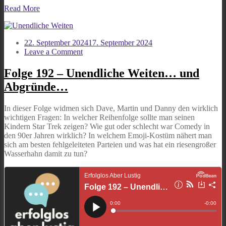
Read More
22. September 2024
17. September 2024
on
Leave a Comment
Folge
192
Folge 192 – Unendliche Weiten… und
–
Abgründe…
Unendliche
Weiten…
und
In dieser Folge widmen sich Dave, Martin und Danny den wirklich
Abgründe…
wichtigen Fragen: In welcher Reihenfolge sollte man seinen
Kindern Star Trek zeigen? Wie gut oder schlecht war Comedy in
den 90er Jahren wirklich? In welchem Emoji-Kostüm nähert man
sich am besten fehlgeleiteten Parteien und was hat ein riesengroßer
Wasserhahn damit zu tun?