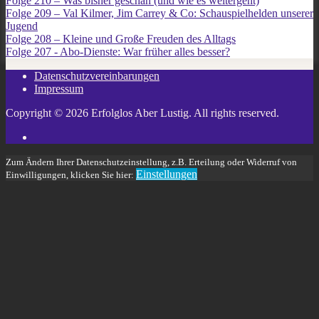
Folge 210 – Was bisher geschah (und wie es weitergeht)
Folge 209 – Val Kilmer, Jim Carrey & Co: Schauspielhelden unserer
Jugend
Folge 208 – Kleine und Große Freuden des Alltags
Folge 207 - Abo-Dienste: War früher alles besser?
Datenschutzvereinbarungen
Impressum
Copyright © 2026 Erfolglos Aber Lustig. All rights reserved.
Twitter
Zum Ändern Ihrer Datenschutzeinstellung, z.B. Erteilung oder Widerruf von
Einstellungen
Einwilligungen, klicken Sie hier: