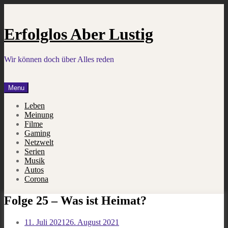
Skip
to
content
Erfolglos Aber Lustig
Wir können doch über Alles reden
Menu
Leben
Meinung
Filme
Gaming
Netzwelt
Serien
Musik
Autos
Corona
Folge 25 – Was ist Heimat?
11. Juli 2021
26. August 2021