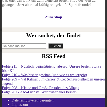
Cap oder den Link um zum vielleicht besten Shop der Welt zu
gelangen. Jetzt aber mal kräftig reingekauft, Sportsfreunde!
Zum Shop
Wer suchet, der findet
Suchen
Suchen
RSS Feed
Folge 211 – Nützlich, beängstigend, absurd: Unsere besten Storys
über KI
Folge 210 – Was bisher geschah (und wie es weitergeht)
Folge 209 – Val Kilmer, Jim Carrey & Co: Schauspielhelden unserer
Jugend
Folge 208 – Kleine und Große Freuden des Alltags
Folge 207 - Abo-Dienste: War früher alles besser?
Datenschutzvereinbarungen
Impressum