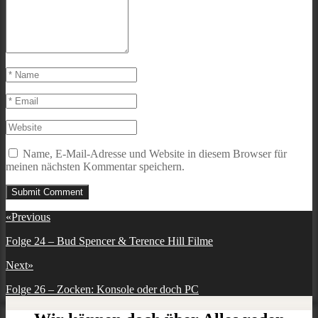
Name, E-Mail-Adresse und Website in diesem Browser für
meinen nächsten Kommentar speichern.
Beitragsnavigation
«
Previous
Previous
Folge 24 – Bud Spencer & Terence Hill Filme
post:
Next
»
Next
Folge 26 – Zocken: Konsole oder doch PC
post: