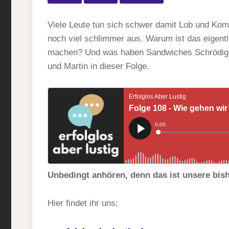
GEH
WI
MIT
Viele Leute tun sich schwer damit Lob und Ko
LOB
KO
noch viel schlimmer aus. Warum ist das eigent
UN
machen? Und was haben Sandwiches Schrödige
FEE
UM
und Martin in dieser Folge.
Unbedingt anhören, denn das ist unsere bish
Hier findet ihr uns: