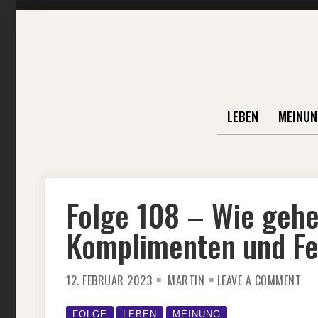
Skip
to
content
LEBEN
MEINUN
Folge 108 – Wie gehe
Komplimenten und F
ON
12. FEBRUAR 2023
MARTIN
LEAVE A COMMENT
FOL
108
–
WIE
FOLGE
LEBEN
MEINUNG