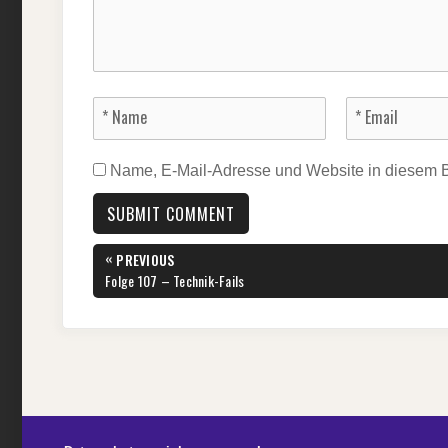
Name, E-Mail-Adresse und Website in diesem 
Beitragsnavigation
«
PREVIOUS
PREVIOUS
Folge 107 – Technik-Fails
POST: