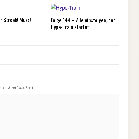
r Streak! Muss!
Folge 144 – Alle einsteigen, der
Hype-Train startet
er sind mit
*
markiert