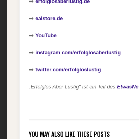
➡️
erfolglosaberlustig.de
➡️
ealstore.de
➡️
YouTube
➡️
instagram.com/erfolglosaberlustig
➡️
twitter.com/erfolgloslustig
„Erfolglos Aber Lustig“ ist ein Teil des
EtwasNe
YOU MAY ALSO LIKE THESE POSTS