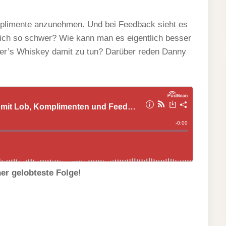
EN
R
mplimente anzunehmen. Und bei Feedback sieht es
,
MPLIMENTEN
lich so schwer? Wie kann man es eigentlich besser
D
r’s Whiskey damit zu tun? Darüber reden Danny
DBACK
?
er gelobteste Folge!