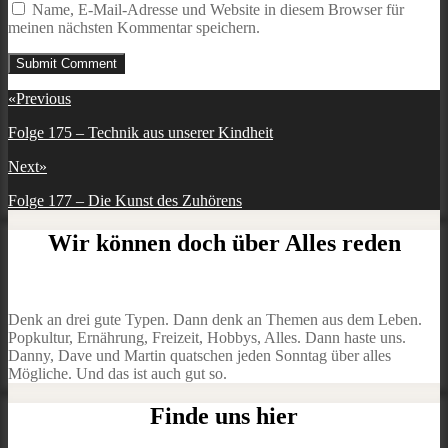
Name, E-Mail-Adresse und Website in diesem Browser für
meinen nächsten Kommentar speichern.
Beitragsnavigation
«
Previous
Previous
Folge 175 – Technik aus unserer Kindheit
post:
Next
»
Next
Folge 177 – Die Kunst des Zuhörens
post:
Wir können doch über Alles reden
Denk an drei gute Typen. Dann denk an Themen aus dem Leben.
Popkultur, Ernährung, Freizeit, Hobbys, Alles. Dann haste uns.
Danny, Dave und Martin quatschen jeden Sonntag über alles
Mögliche. Und das ist auch gut so.
Finde uns hier