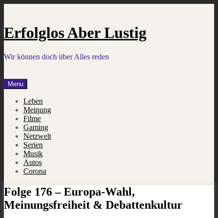
Skip
to
content
Erfolglos Aber Lustig
Wir können doch über Alles reden
Menu
Leben
Meinung
Filme
Gaming
Netzwelt
Serien
Musik
Autos
Corona
Folge 176 – Europa-Wahl,
Meinungsfreiheit & Debattenkultur