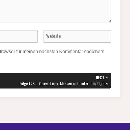
Browser für meinen nächsten Kommentar speichern.
»
NEXT
NEXT
Folge 128 – Conventions, Messen und andere Highlights
POST: