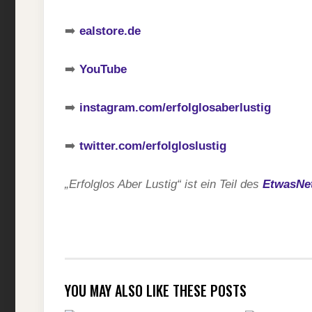
➡️
ealstore.de
➡️
YouTube
➡️
instagram.com/erfolglosaberlustig
➡️
twitter.com/erfolgloslustig
„Erfolglos Aber Lustig“ ist ein Teil des
EtwasNe
YOU MAY ALSO LIKE THESE POSTS