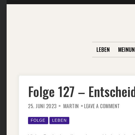
Skip
to
content
LEBEN
MEINUN
Folge 127 – Entschei
ON
25. JUNI 2023
MARTIN
LEAVE A COMMENT
FOLGE
127
–
ENTSCH
FOLGE
LEBEN
TREFFE