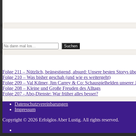
Suchen
Suchen
Folge 211 – Nützlich, beängstigend, absurd: Unsere besten Storys üb
Folge 210 – Was bisher geschah (und wie es weitergeht)
Folge 209 – Val Kilmer, Jim Carrey & Co: Schauspielhelden unserer
Folge 208 – Kleine und Große Freuden des Alltags
Folge 207 - Abo-Dienste: War früher alles besser?
Datenschutzvereinbarungen
Impressum
Copyright © 2026 Erfolglos Aber Lustig. All rights reserved.
Twitter