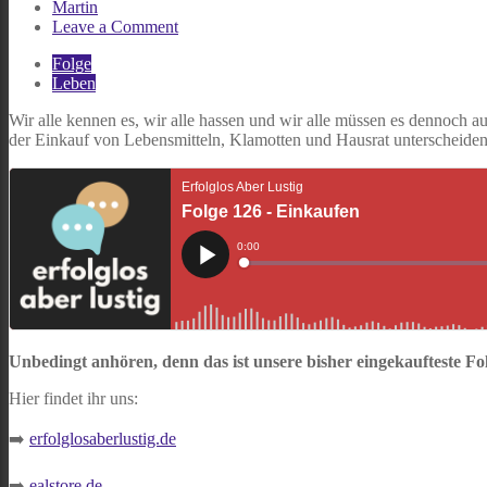
Martin
on
Leave a Comment
Folge
Folge
126
Leben
–
Einkaufen
Wir alle kennen es, wir alle hassen und wir alle müssen es dennoch a
der Einkauf von Lebensmitteln, Klamotten und Hausrat unterscheiden
Unbedingt anhören, denn das ist unsere bisher eingekaufteste Fo
Hier findet ihr uns:
➡️
erfolglosaberlustig.de
➡️
ealstore.de