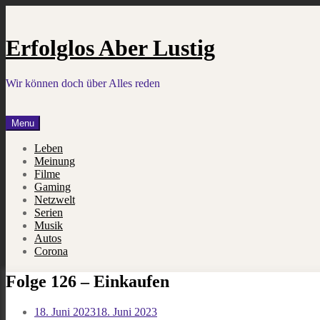
Skip
to
content
Erfolglos Aber Lustig
Wir können doch über Alles reden
Menu
Leben
Meinung
Filme
Gaming
Netzwelt
Serien
Musik
Autos
Corona
Folge 126 – Einkaufen
18. Juni 2023
18. Juni 2023