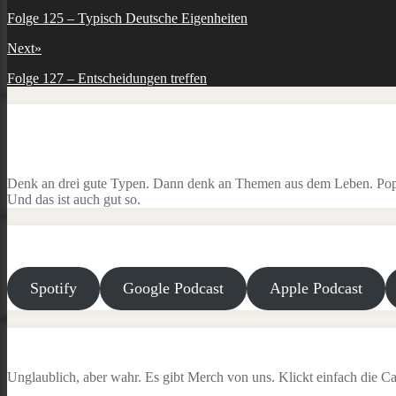
Previous
Folge 125 – Typisch Deutsche Eigenheiten
post:
Next
»
Next
Folge 127 – Entscheidungen treffen
post:
Denk an drei gute Typen. Dann denk an Themen aus dem Leben. Popku
Und das ist auch gut so.
Spotify
Google Podcast
Apple Podcast
Unglaublich, aber wahr. Es gibt Merch von uns. Klickt einfach die Ca