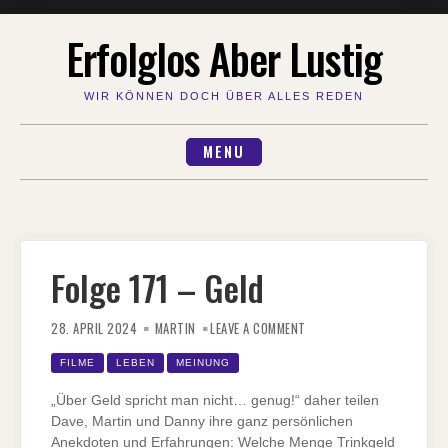
Skip
Erfolglos Aber Lustig
to
content
WIR KÖNNEN DOCH ÜBER ALLES REDEN
MENU
Folge 171 – Geld
ON
FOLGE
28. APRIL 2024
MARTIN
LEAVE A COMMENT
171
–
GELD
FILME
LEBEN
MEINUNG
„Über Geld spricht man nicht… genug!“ daher teilen
Dave, Martin und Danny ihre ganz persönlichen
Anekdoten und Erfahrungen: Welche Menge Trinkgeld