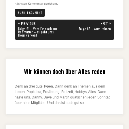
nächsten Kommentar speichern.
Beitragsnavigation
«
»
PREVIOUS
NEXT
PREVIOUS
NEXT
Folge 61 – Vom Esstisch zur
Folge 63 – Auto fahren
POST:
POST:
Radmutter – es geht ums
Heimwerken!
Wir können doch über Alles reden
Denk an drei gute Typen. Dann denk an Themen aus dem
Leben. Popkultur, Ernährung, Freizeit, Hobbys, Alles. Dann
haste uns. Danny, Dave und Martin quatschen jeden Sonntag
über alles Mögliche. Und das ist auch gut so.