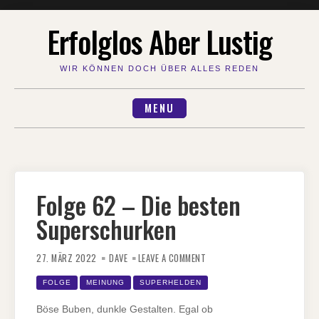
Skip
Erfolglos Aber Lustig
to
content
WIR KÖNNEN DOCH ÜBER ALLES REDEN
MENU
Folge 62 – Die besten
Superschurken
ON
FOLGE
27. MÄRZ 2022
DAVE
LEAVE A COMMENT
62
–
DIE
FOLGE
MEINUNG
SUPERHELDEN
BESTEN
SUPERSCHURKEN
Böse Buben, dunkle Gestalten. Egal ob