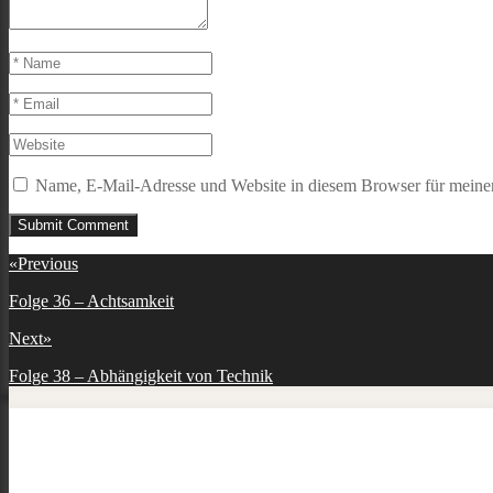
Name, E-Mail-Adresse und Website in diesem Browser für meine
Beitragsnavigation
«
Previous
Previous
Folge 36 – Achtsamkeit
post:
Next
»
Next
Folge 38 – Abhängigkeit von Technik
post: