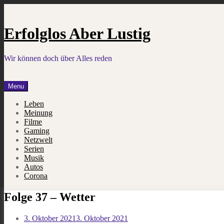
Skip
to
content
Erfolglos Aber Lustig
Wir können doch über Alles reden
Menu
Leben
Meinung
Filme
Gaming
Netzwelt
Serien
Musik
Autos
Corona
Folge 37 – Wetter
3. Oktober 2021
3. Oktober 2021