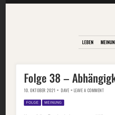
Skip
to
content
LEBEN
MEINUN
Folge 38 – Abhängigk
ON
10. OKTOBER 2021
DAVE
LEAVE A COMMENT
FOLGE
38
–
ABHÄN
FOLGE
MEINUNG
VON
TECHN