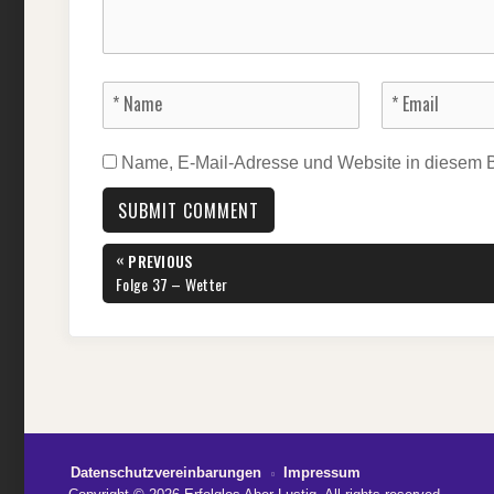
Name, E-Mail-Adresse und Website in diesem 
Beitragsnavigation
«
PREVIOUS
PREVIOUS
Folge 37 – Wetter
POST:
Datenschutzvereinbarungen
Impressum