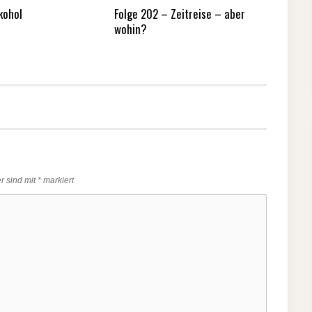
kohol
Folge 202 – Zeitreise – aber
wohin?
er sind mit
*
markiert