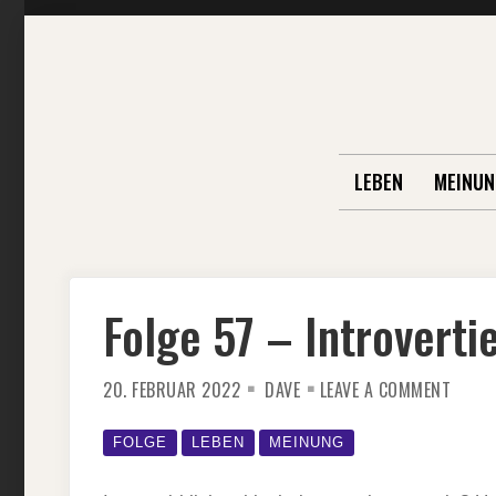
Skip
to
content
LEBEN
MEINUN
Folge 57 – Introvertie
ON
20. FEBRUAR 2022
DAVE
LEAVE A COMMENT
FOLGE
57
–
INTRO
FOLGE
LEBEN
MEINUNG
VS.
EXTRO