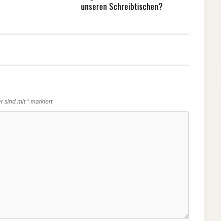
unseren Schreibtischen?
er sind mit
*
markiert