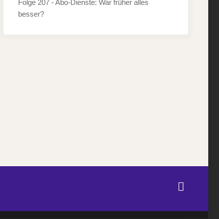
Folge 207 - Abo-Dienste: War früher alles
besser?
Twitter