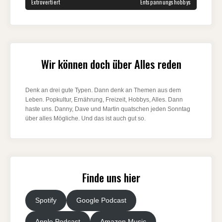
POST:
POST:
Extrovertiert
Entspannungshobbys
Wir können doch über Alles reden
Denk an drei gute Typen. Dann denk an Themen aus dem
Leben. Popkultur, Ernährung, Freizeit, Hobbys, Alles. Dann
haste uns. Danny, Dave und Martin quatschen jeden Sonntag
über alles Mögliche. Und das ist auch gut so.
Finde uns hier
Spotify
Google Podcast
Apple Podcast
Amazon Music