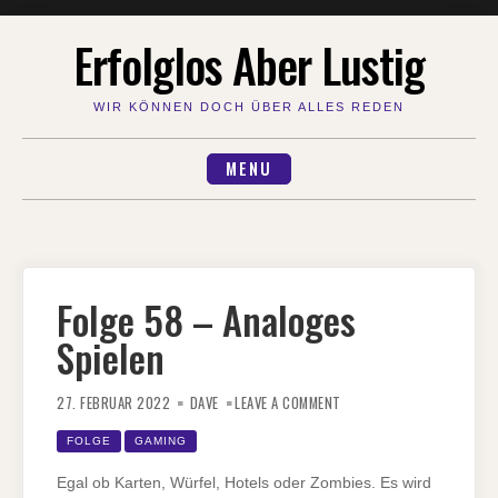
Skip
Erfolglos Aber Lustig
to
content
WIR KÖNNEN DOCH ÜBER ALLES REDEN
MENU
Folge 58 – Analoges
Spielen
ON
FOLGE
27. FEBRUAR 2022
DAVE
LEAVE A COMMENT
58
–
ANALOGES
FOLGE
GAMING
SPIELEN
Egal ob Karten, Würfel, Hotels oder Zombies. Es wird