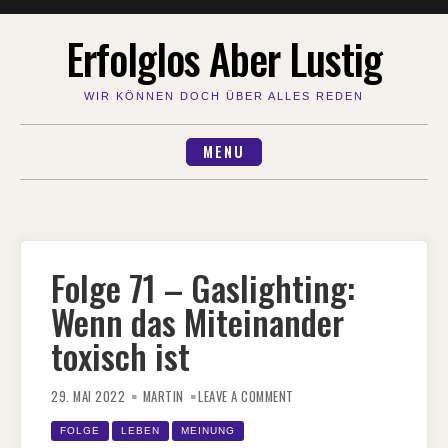
Skip
Erfolglos Aber Lustig
to
content
WIR KÖNNEN DOCH ÜBER ALLES REDEN
MENU
Folge 71 – Gaslighting:
Wenn das Miteinander
toxisch ist
ON
FOLGE
29. MAI 2022
MARTIN
LEAVE A COMMENT
71
–
GASLIGHTING:
FOLGE
LEBEN
MEINUNG
WENN