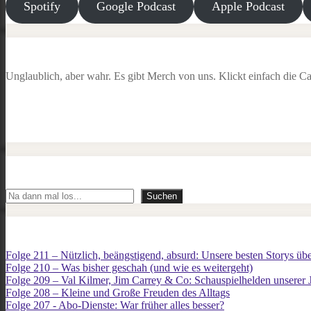
Spotify
Google Podcast
Apple Podcast
Unglaublich, aber wahr. Es gibt Merch von uns. Klickt einfach die Ca
Suchen
Suchen
Folge 211 – Nützlich, beängstigend, absurd: Unsere besten Storys üb
Folge 210 – Was bisher geschah (und wie es weitergeht)
Folge 209 – Val Kilmer, Jim Carrey & Co: Schauspielhelden unserer
Folge 208 – Kleine und Große Freuden des Alltags
Folge 207 - Abo-Dienste: War früher alles besser?