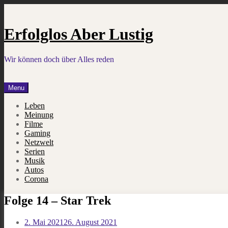
Skip
to
content
Erfolglos Aber Lustig
Wir können doch über Alles reden
Menu
Leben
Meinung
Filme
Gaming
Netzwelt
Serien
Musik
Autos
Corona
Folge 14 – Star Trek
2. Mai 2021
26. August 2021