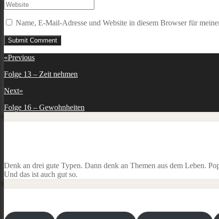
Name, E-Mail-Adresse und Website in diesem Browser für meine
Beitragsnavigation
«
Previous
Previous
Folge 13 – Zeit nehmen
post:
Next
»
Next
Folge 16 – Gewohnheiten
post:
Denk an drei gute Typen. Dann denk an Themen aus dem Leben. Popku
Und das ist auch gut so.